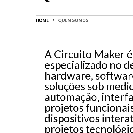
HOME
QUEM SOMOS
A Circuito Maker é
especializado no 
hardware, software
soluções sob medid
automação, interfa
projetos funcionai
dispositivos inter
projetos tecnológi