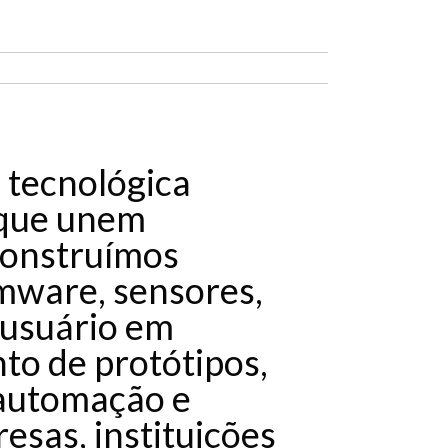
 tecnológica
 que unem
construímos
rmware, sensores,
 usuário em
to de protótipos,
 automação e
esas, instituições