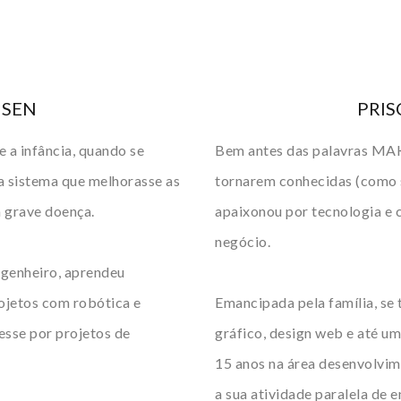
USEN
PRIS
e a infância, quando se
Bem antes das palavras 
a sistema que melhorasse as
tornarem conhecidas (como s
a grave doença.
apaixonou por tecnologia e 
negócio.
ngenheiro, aprendeu
rojetos com robótica e
Emancipada pela família, se
resse por projetos de
gráfico, design web e até um
15 anos na área desenvolvim
a sua atividade paralela de 