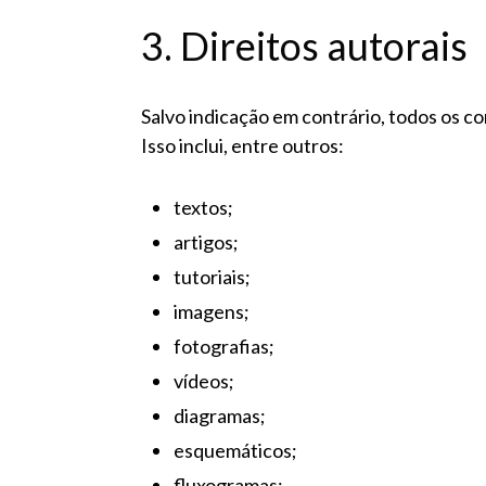
3. Direitos autorais
Salvo indicação em contrário, todos os co
Isso inclui, entre outros:
textos;
artigos;
tutoriais;
imagens;
fotografias;
vídeos;
diagramas;
esquemáticos;
fluxogramas;