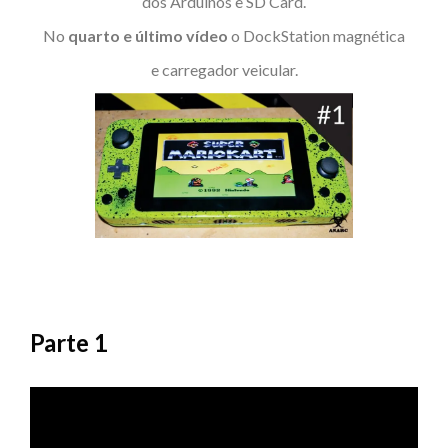
dos Arduinos e SD Card.
No
quarto e último vídeo
o DockStation magnética
e carregador veicular.
Parte 1